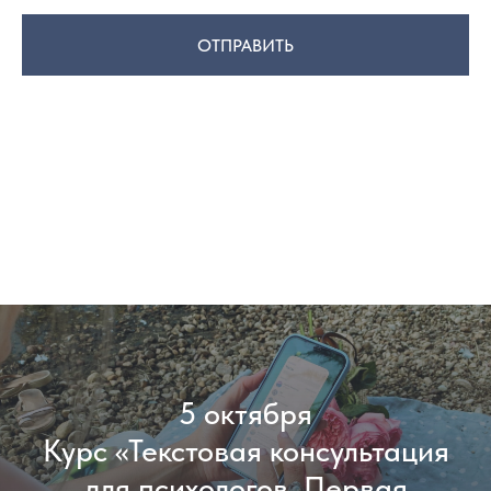
ОТПРАВИТЬ
Отправляя заявку, вы соглашаетесь с Политикой обработки персон
альных данных, размещенных по ссылке: https://docs.google.com/doc
ument/d/1kWC_US2i18vymMrcWUIrpEzzFnXyv051ZzKVOuljc48/edit
5 октября
Курс «Текстовая консультация
для психологов. Первая